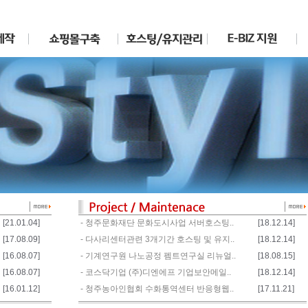
[21.01.04]
- 청주문화재단 문화도시사업 서버호스팅..
[18.12.14]
[17.08.09]
- 다사리센터관련 3개기간 호스팅 및 유지..
[18.12.14]
[16.08.07]
- 기계연구원 나노공정 펨트연구실 리뉴얼..
[18.08.15]
[16.08.07]
- 코스닥기업 (주)디엔에프 기업보안메일..
[18.12.14]
[16.01.12]
- 청주농아인협회 수화통역센터 반응형웹..
[17.11.21]