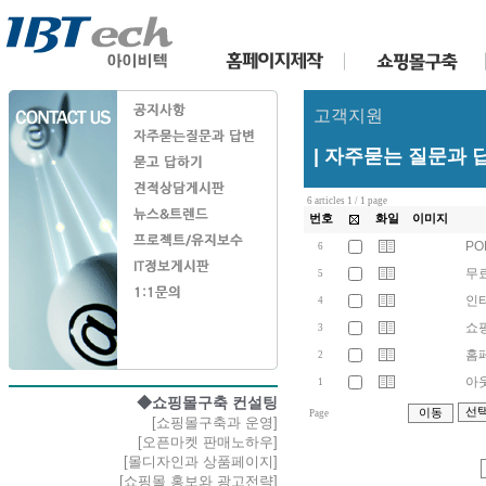
고객지원
| 자주묻는 질문과 
6 articles 1 / 1 page
번호
화일
이미지
PO
6
무료
5
인터
4
쇼
3
홈
2
아웃
1
◆쇼핑몰구축 컨설팅
Page
[쇼핑몰구축과 운영]
[오픈마켓 판매노하우]
[몰디자인과 상품페이지]
[쇼핑몰 홍보와 광고전략]