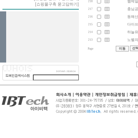
웹메일
218
[쇼핑몰구축 묻고답하기]
충님공사
217
동해산업
216
다이쓰 
215
하늘유통
214
노벨의 
213
Page