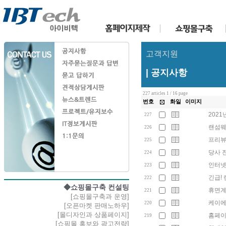
고객지원
| 공지사항
227 articles 1 / 16 page
번호
화일
이미지
2021
227
랜섬웨
226
프리뷰
225
당사 
224
인터넷익
223
긴급!
222
◆쇼핑몰구축 컨설팅
휴면계
221
[쇼핑몰구축과 운영]
케이에스
220
[오픈마켓 판매노하우]
[몰디자인과 상품페이지]
홈페이
219
[쇼핑몰 홍보와 광고전략]